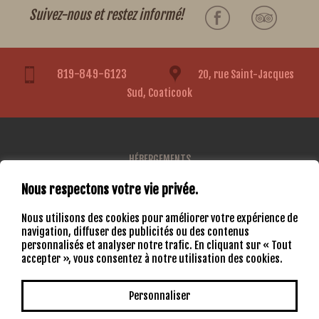
Suivez-nous et restez informé!
819-849-6123
20, rue Saint-Jacques
Sud, Coaticook
HÉBERGEMENTS
RESTAURANT
Nous respectons votre vie privée.
TARIFS ET FORFAITS
NOUS JOINDRE
Nous utilisons des cookies pour améliorer votre expérience de
navigation, diffuser des publicités ou des contenus
personnalisés et analyser notre trafic. En cliquant sur « Tout
RÉSERVER HÉBERGEMENT
COMMANDER RESTAURANT
accepter », vous consentez à notre utilisation des cookies.
Personnaliser
©2016-2023 Tous droits réservés - Motel La Place Coaticook - Enr.